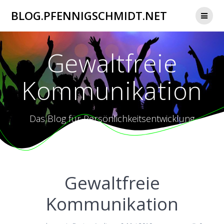
Zum
BLOG.PFENNIGSCHMIDT.NET
Inhalt
springen
Gewaltfreie
Kommunikation
Das Blog für Persönlichkeitsentwicklung
Gewaltfreie
Kommunikation